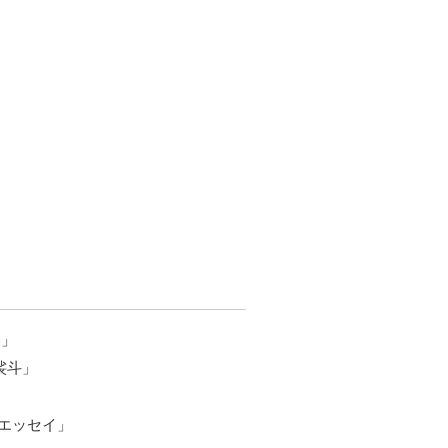
春」
裟斗」
エッセイ」