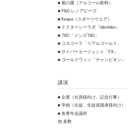
菊の露（アルコール飲料）
P&G レノアビーズ
Keapa（スポーツウエア）
ドクターシーラボ「labolabo」
TBC「メンズTBC」
コカコーラ「リアルゴールド」
サイバーエージェント「FX」
ゴールドウィン「チャンピオン」
講演
企業（社員様向け、記念行事）
学校（生徒、生徒保護者様向け）
各青年会議所
他 多数