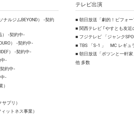
テレビ出演
ルジムBEYOND） -契約
朝日放送「劇的！ビフォー
関西テレビ ｢やすとも友近
） -契約中-
フジテレビ 「ジャンクSPO
URO） -契約中-
TBS 「S-1 」 MC レギ
EF） -契約中-
朝日放送「ポツンと一軒家
中-
他 多数
-契約中-
中-
業）
クサプリ）
 （フィットネス事業）