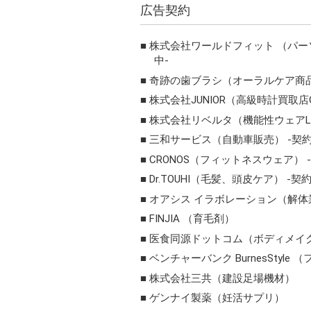
広告契約
株式会社ワールドフィット （パーソナ
中-
奇跡の歯ブラシ（オーラルケア商品
株式会社JUNIOR（高級時計買取店O
株式会社リベルタ（機能性ウェアLID
三和サービス（自動車販売） -契約
CRONOS（フィットネスウェア） 
Dr.TOUHI（毛髪、頭皮ケア） -契約
オアシス イラボレーション（解体
FINJIA （育毛剤）
医食同源ドットコム（ボディメイ
ベンチャーバンク BurnesStyle
株式会社三共（建設足場機材）
ゲンナイ製薬（妊活サプリ）