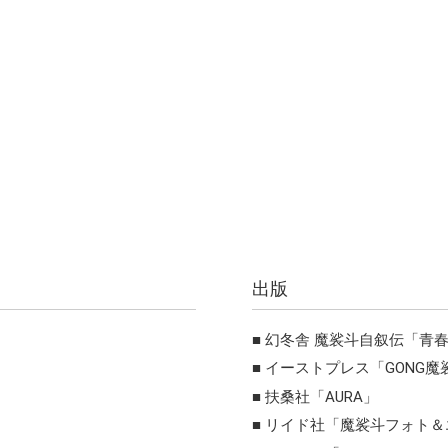
出版
幻冬舎 魔裟斗自叙伝「青
イーストプレス「GONG魔
扶桑社「AURA」
リイド社「魔裟斗フォト＆